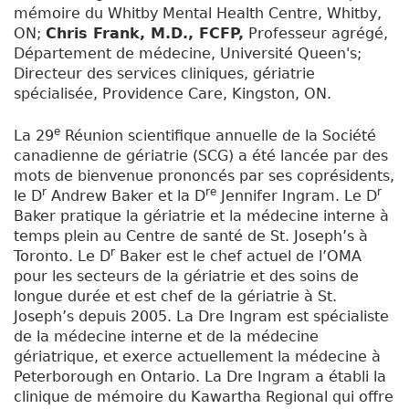
mémoire du Whitby Mental Health Centre, Whitby,
ON;
Chris Frank, M.D., FCFP,
Professeur agrégé,
Département de médecine, Université Queen's;
Directeur des services cliniques, gériatrie
spécialisée, Providence Care, Kingston, ON.
e
La 29
Réunion scientifique annuelle de la Société
canadienne de gériatrie (SCG) a été lancée par des
mots de bienvenue prononcés par ses coprésidents,
r
re
r
le D
Andrew Baker et la D
Jennifer Ingram. Le D
Baker pratique la gériatrie et la médecine interne à
temps plein au Centre de santé de St. Joseph’s à
r
Toronto. Le D
Baker est le chef actuel de l’OMA
pour les secteurs de la gériatrie et des soins de
longue durée et est chef de la gériatrie à St.
Joseph’s depuis 2005. La Dre Ingram est spécialiste
de la médecine interne et de la médecine
gériatrique, et exerce actuellement la médecine à
Peterborough en Ontario. La Dre Ingram a établi la
clinique de mémoire du Kawartha Regional qui offre