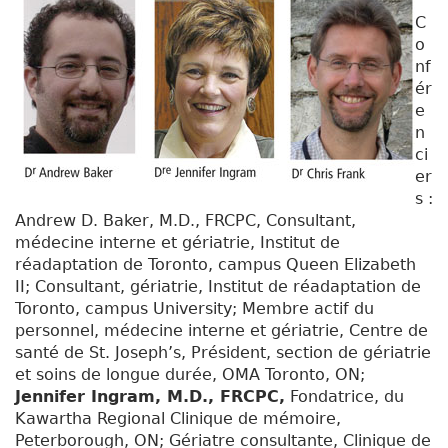
C
o
nf
ér
e
n
ci
er
s :
Andrew D. Baker, M.D., FRCPC, Consultant,
médecine interne et gériatrie, Institut de
réadaptation de Toronto, campus Queen Elizabeth
II; Consultant, gériatrie, Institut de réadaptation de
Toronto, campus University; Membre actif du
personnel, médecine interne et gériatrie, Centre de
santé de St. Joseph’s, Président, section de gériatrie
et soins de longue durée, OMA Toronto, ON;
Jennifer Ingram, M.D., FRCPC,
Fondatrice, du
Kawartha Regional Clinique de mémoire,
Peterborough, ON; Gériatre consultante, Clinique de