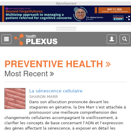
S
Advertisement
k
i
p
t
Advertisement
o
m
a
i
PREVENTIVE HEALTH
n
c
Most Recent
o
n
t
La sénescence cellulaire
e
SHARON MARR
n
Dans son allocution prononcée devant les
t
stagiaires en gériatrie, la Dre Marr s’est attachée à
promouvoir une meilleure compréhension des
changements cellulaires accompagnant le vieillissement, à
clarifier les concepts de base concernant l’ADN et l’expression
des gènes affectant la sénescence, à exposer en détail les