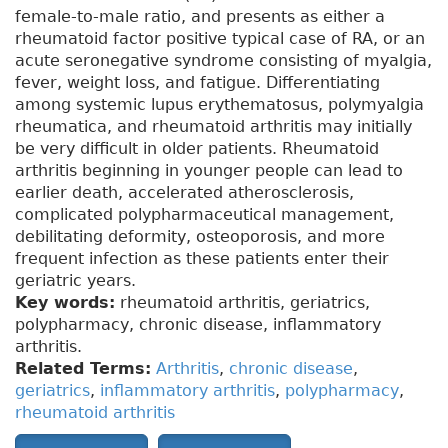
female-to-male ratio, and presents as either a
rheumatoid factor positive typical case of RA, or an
acute seronegative syndrome consisting of myalgia,
fever, weight loss, and fatigue. Differentiating
among systemic lupus erythematosus, polymyalgia
rheumatica, and rheumatoid arthritis may initially
be very difficult in older patients. Rheumatoid
arthritis beginning in younger people can lead to
earlier death, accelerated atherosclerosis,
complicated polypharmaceutical management,
debilitating deformity, osteoporosis, and more
frequent infection as these patients enter their
geriatric years.
Key words:
rheumatoid arthritis, geriatrics,
polypharmacy, chronic disease, inflammatory
arthritis.
Related Terms:
Arthritis
,
chronic disease
,
geriatrics
,
inflammatory arthritis
,
polypharmacy
,
rheumatoid arthritis