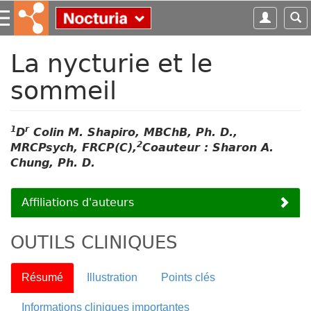
S
k
i
p
La nycturie et le
t
sommeil
o
m
a
i
1
r
D
Colin M. Shapiro, MBChB, Ph. D.,
n
2
MRCPsych, FRCP(C),
Coauteur : Sharon A.
c
Chung, Ph. D.
o
n
Affiliations d'auteurs
t
e
n
OUTILS CLINIQUES
t
Résumé
Illustration
Points clés
Informations cliniques importantes