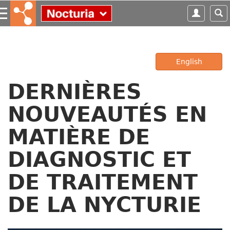
S
k
i
p
t
o
English
m
a
DERNIÈRES
i
n
NOUVEAUTÉS EN
c
o
MATIÈRE DE
n
t
DIAGNOSTIC ET
e
n
DE TRAITEMENT
t
DE LA NYCTURIE