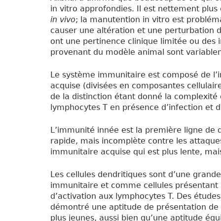
in vitro approfondies. Il est nettement plus
in vivo
; la manutention in vitro est problé
causer une altération et une perturbation des
ont une pertinence clinique limitée ou des i
provenant du modèle animal sont variablem
Le système immunitaire est composé de l’i
acquise (divisées en composantes cellulair
de la distinction étant donné la complexité 
lymphocytes T en présence d’infection et 
L’immunité innée est la première ligne de 
rapide, mais incomplète contre les attaque
immunitaire acquise qui est plus lente, mai
Les cellules dendritiques sont d’une gran
immunitaire et comme cellules présentant l
d’activation aux lymphocytes T. Des étude
démontré une aptitude de présentation de l’
plus jeunes, aussi bien qu’une aptitude équ