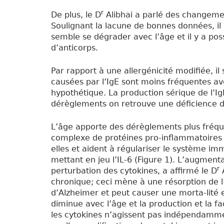
r
De plus, le D
Alibhai a parlé des changem
Soulignant la lacune de bonnes données, il
semble se dégrader avec l’âge et il y a poss
d’anticorps.
Par rapport à une allergénicité modifiée, il
causées par l’IgE sont moins fréquentes av
hypothétique. La production sérique de l’Ig
dérèglements on retrouve une déficience de
L’âge apporte des dérèglements plus fréqu
complexe de protéines pro-inflammatoires e
elles et aident à régulariser le système 
mettant en jeu l’IL-6 (Figure 1). L’augmenta
r
perturbation des cytokines, a affirmé le D
A
chronique; ceci mène à une résorption de l’
d’Alzheimer et peut causer une morta-lité 
diminue avec l’âge et la production et la f
les cytokines n’agissent pas indépendamment,