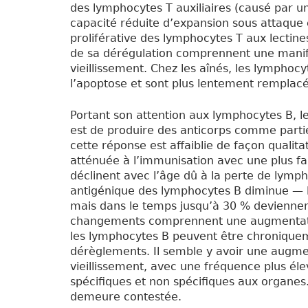
des lymphocytes T auxiliaires (causé par un
capacité réduite d’expansion sous attaque 
proliférative des lymphocytes T aux lectin
de sa dérégulation comprennent une manife
vieillissement. Chez les aînés, les lymphocyt
l’apoptose et sont plus lentement remplacé
Portant son attention aux lymphocytes B, l
est de produire des anticorps comme partie
cette réponse est affaiblie de façon qualita
atténuée à l’immunisation avec une plus fai
déclinent avec l’âge dû à la perte de lymp
antigénique des lymphocytes B diminue — 
mais dans le temps jusqu’à 30 % deviennen
changements comprennent une augmentation
les lymphocytes B peuvent être chroniquem
dérèglements. Il semble y avoir une augme
vieillissement, avec une fréquence plus él
spécifiques et non spécifiques aux organes.
demeure contestée.