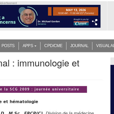
Advertisement
POSTS
APPS
CPD/CME
JOURNAL
VISUAL A
mal : immunologie et
ie et hématologie
.D., M.Sc., FRCP(C),
Division de la médecine