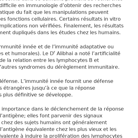
 difficile en immunologie d’obtenir des recherches
matique du fait que les manipulations peuvent
 fonctions cellulaires. Certains résultats in vitro
mplications non vérifiées. Finalement, les résultats
ent dupliqués dans les études chez les humains.
mmunité innée et de l’immunité adaptative ou
r
es et humorales). Le D
Alibhai a noté l’artificialité
de la relation entre les lymphocytes B et
d’autres syndromes du dérèglement immunitaire.
défense. L’immunité innée fournit une défense
s étrangères jusqu’à ce que la réponse
s plus définitive se développe.
de importance dans le déclenchement de la réponse
’antigène; elles font parvenir des signaux
s chez des sujets humains ont généralement
antigène équivalente chez les plus vieux et les
ivalente à induire la prolifération des lymphocytes