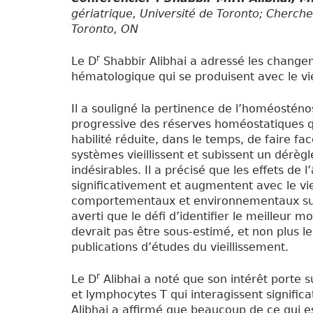
gériatrique, Université de Toronto; Cherche
Toronto, ON
r
Le D
Shabbir Alibhai a adressé les chang
hématologique qui se produisent avec le viei
Il a souligné la pertinence de l’homéosténo
progressive des réserves homéostatiques qui
habilité réduite, dans le temps, de faire fa
systèmes vieillissent et subissent un dérè
indésirables. Il a précisé que les effets de 
significativement et augmentent avec le viei
comportementaux et environnementaux sur 
averti que le défi d’identifier le meilleur 
devrait pas être sous-estimé, et non plus le
publications d’études du vieillissement.
r
Le D
Alibhai a noté que son intérêt porte s
et lymphocytes T qui interagissent signifi
Alibhai a affirmé que beaucoup de ce qui 